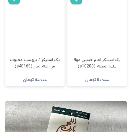
پک استیکر امام حسین مولا
پک استیکر / برچسب محبوب
علیه السلام (s10208)
من امام زمان(s40169)
۱۱۰٫۰۰۰
تومان
۱۱۰٫۰۰۰
تومان