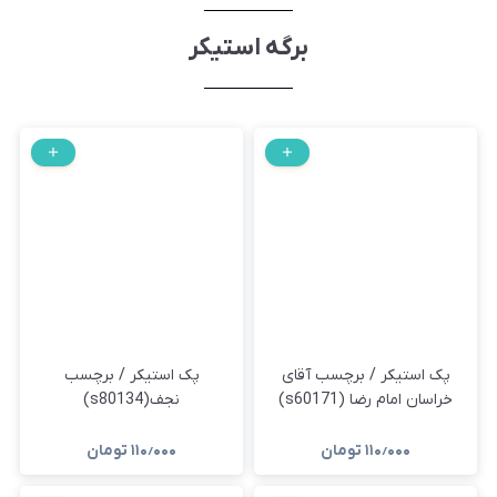
برگه استیکر
پک استیکر / برچسب آقای
پک استیکر / برچسب
خراسان امام رضا (s60171)
نجف(s80134)
۱۱۰٫۰۰۰
تومان
۱۱۰٫۰۰۰
تومان