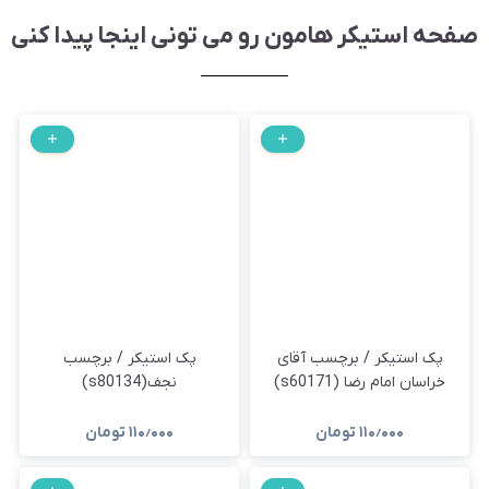
صفحه استیکر هامون رو می تونی اینجا پیدا کنی
پک استیکر / برچسب آقای
پک استیکر / برچسب
خراسان امام رضا (s60171)
نجف(s80134)
۱۱۰٫۰۰۰
تومان
۱۱۰٫۰۰۰
تومان