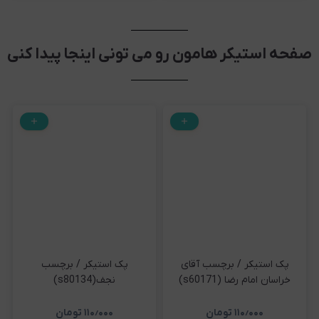
صفحه استیکر هامون رو می تونی اینجا پیدا کنی
پک استیکر / برچسب آقای
پک استیکر / برچسب
خراسان امام رضا (s60171)
نجف(s80134)
۱۱۰٫۰۰۰
تومان
۱۱۰٫۰۰۰
تومان