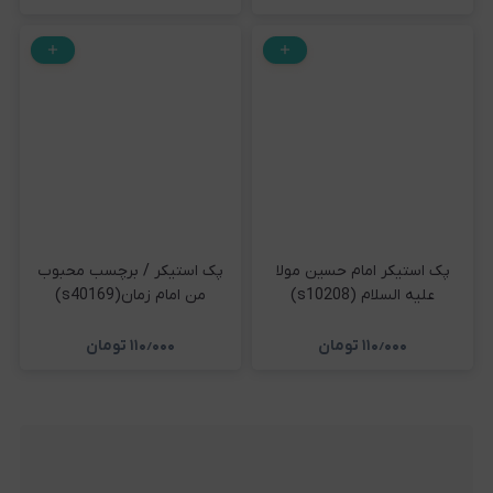
پک استیکر امام حسین مولا
پک استیکر / برچسب محبوب
علیه السلام (s10208)
من امام زمان(s40169)
۱۱۰٫۰۰۰
تومان
۱۱۰٫۰۰۰
تومان