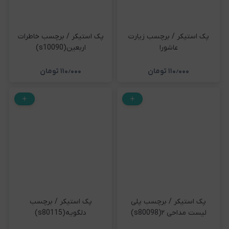
پک استیکر / برچسب زیارت
پک استیکر / برچسب خاطرات
عاشورا
اربعین(s10090)
۱۱۰٫۰۰۰
تومان
۱۱۰٫۰۰۰
تومان
پک استیکر / برچسب پلی
پک استیکر / برچسب
لیست مداحی ۲(s80098)
دلگویه(s80115)