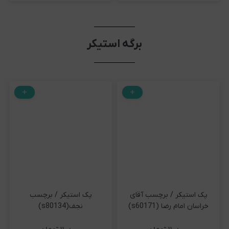
برگه استیکر
پک استیکر / برچسب آقای
پک استیکر / برچسب
خراسان امام رضا (s60171)
نجف(s80134)