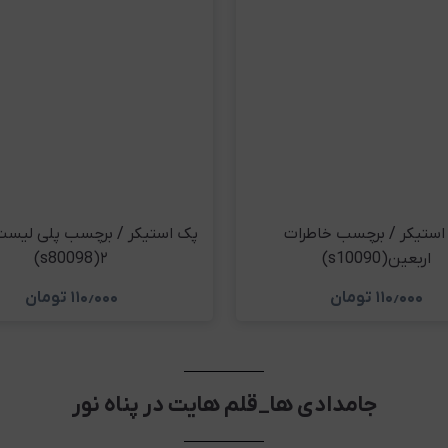
استیکر / برچسب خاطرات
پک استیکر / برچسب پلی لیست
اربعین(s10090)
۲(s80098)
۱۱۰٫۰۰۰
تومان
۱۱۰٫۰۰۰
تومان
مشاهده و خرید
مشاهده و خری
جامدادی ها_قلم هایت در پناه نور