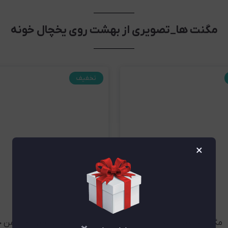
مشاهده و خرید
مشاهده و خری
مگنت ها_تصویری از بهشت روی یخچال خونه
تخفیف
×
مگنت حسین گنبد
مگنت حسین منی و انا من 