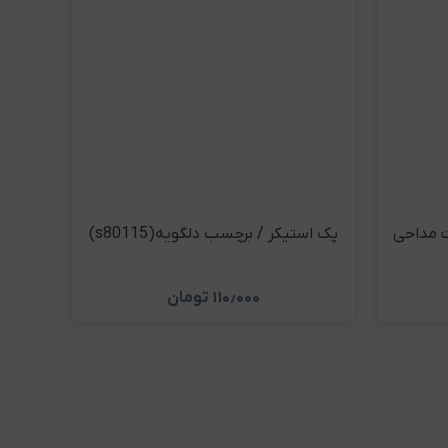
 مداحی
پک استیکر / برچسب دلگویه(s80115)
۱۱۰٫۰۰۰
تومان
د
مشاهده و خرید