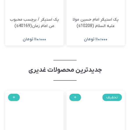
پک استیکر امام حسین مولا
پک استیکر / برچسب محبوب
علیه السلام (s10208)
من امام زمان(s40169)
۱۱۰٫۰۰۰
تومان
۱۱۰٫۰۰۰
تومان
جدیدترین محصولات غدیری
تخفیف