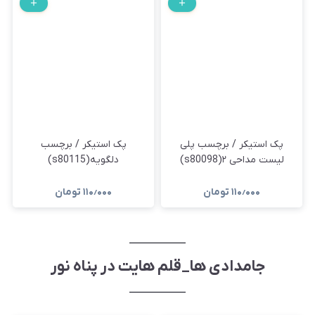
پک استیکر / برچسب پلی
پک استیکر / برچسب
لیست مداحی ۲(s80098)
دلگویه(s80115)
۱۱۰٫۰۰۰
تومان
۱۱۰٫۰۰۰
تومان
جامدادی ها_قلم هایت در پناه نور