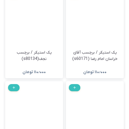
پک استیکر / برچسب آقای
پک استیکر / برچسب
خراسان امام رضا (s60171)
نجف(s80134)
۱۱۰٫۰۰۰
تومان
۱۱۰٫۰۰۰
تومان