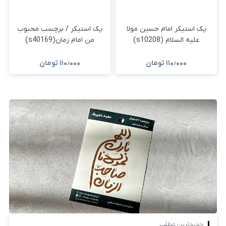
پک استیکر امام حسین مولا
پک استیکر / برچسب محبوب
علیه السلام (s10208)
من امام زمان(s40169)
۱۱۰٫۰۰۰
تومان
۱۱۰٫۰۰۰
تومان
جدیدترین مطلب