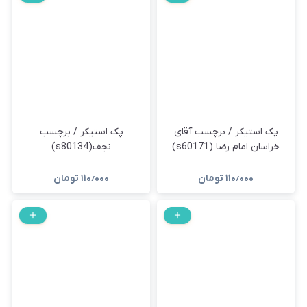
پک استیکر / برچسب آقای
پک استیکر / برچسب
خراسان امام رضا (s60171)
نجف(s80134)
۱۱۰٫۰۰۰
تومان
۱۱۰٫۰۰۰
تومان