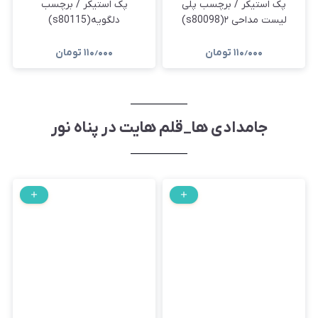
پک استیکر / برچسب پلی
پک استیکر / برچسب
لیست مداحی ۲(s80098)
دلگویه(s80115)
۱۱۰٫۰۰۰
تومان
۱۱۰٫۰۰۰
تومان
جامدادی ها_قلم هایت در پناه نور