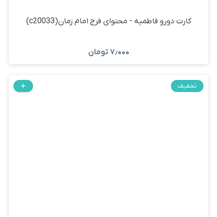
کارت دورو فاطمیه - محتوای فرج امام زمان(c20033)
۷٫۰۰۰
تومان
تخفیف