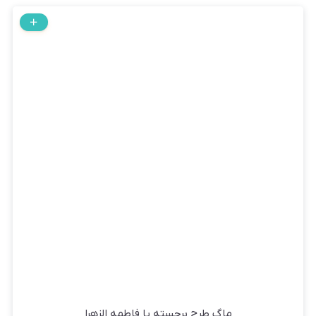
ماگ طرح برجسته یا فاطمه الزهرا